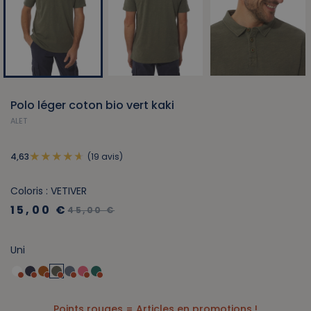
Polo léger coton bio vert kaki
ALET
(19 avis)
4,63
Coloris : VETIVER
15,00 €
45,00 €
Uni
Points rouges = Articles en promotions !