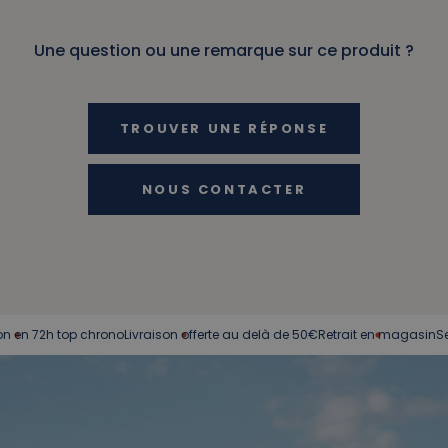
Une question ou une remarque sur ce produit ?
TROUVER UNE RÉPONSE
NOUS CONTACTER
72h top chrono
Livraison offerte au delà de 50€
Retrait en magasin
Service c