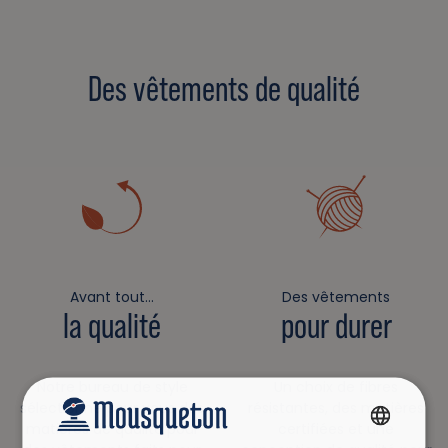
Des vêtements de qualité
Avant tout…
Des vêtements
la qualité
pour durer
Notre bureau de style
Un choix de fibres
sélectionne pour vous des
résistantes, des matières
matières de qualité pour
certifiées et une
FRENCH