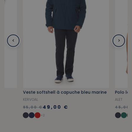
Veste softshell à capuche bleu marine
Polo lé
KERVOAL
ALET
49,00 €
95,00 €
45,00
+2