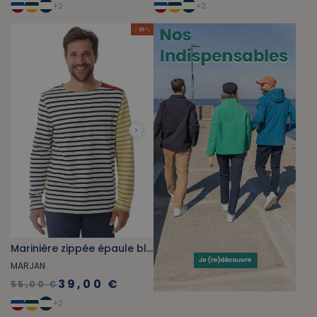
+
2
+
2
- 29 %
Marinière zippée épaule blanche
MARJAN
39,00 €
55,00 €
+
2