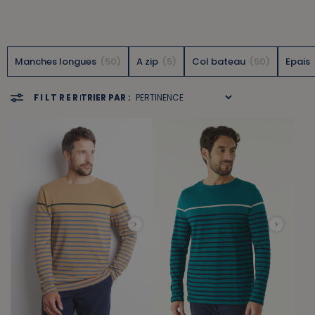
Manches longues
50
A zip
5
Col bateau
50
Epais
FILTRER
TRIER PAR :