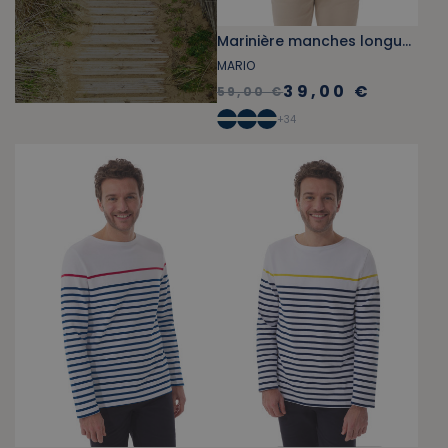
Marinière manches longues bâbord-tribord vert et rouge
MARIO
39,00 €
59,00 €
+
34