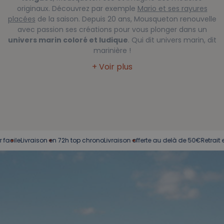
originaux. Découvrez par exemple
Mario et ses rayures
placées
de la saison. Depuis 20 ans, Mousqueton renouvelle
avec passion ses créations pour vous plonger dans un
univers marin coloré et ludique
. Qui dit univers marin, dit
marinière !
ison en 72h top chrono
Livraison offerte au delà de 50€
Retrait en magasin