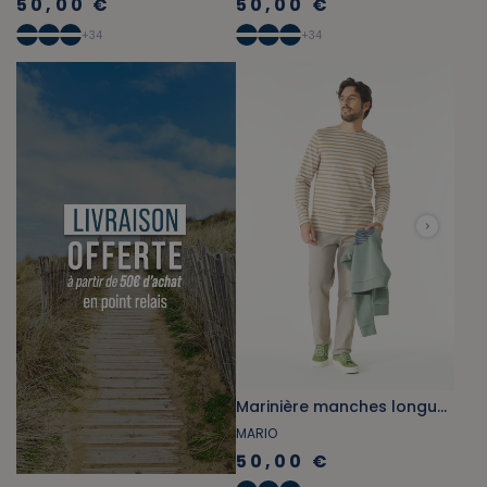
50,00 €
50,00 €
+
34
+
34
Marinière manches longues gris beige et beige foncé
MARIO
50,00 €