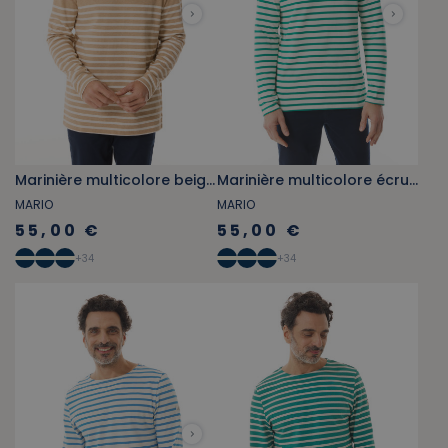
Marinière multicolore beige houblon chiné
Marinière multicolore écru et vert jade
MARIO
MARIO
55,00 €
55,00 €
+
34
+
34