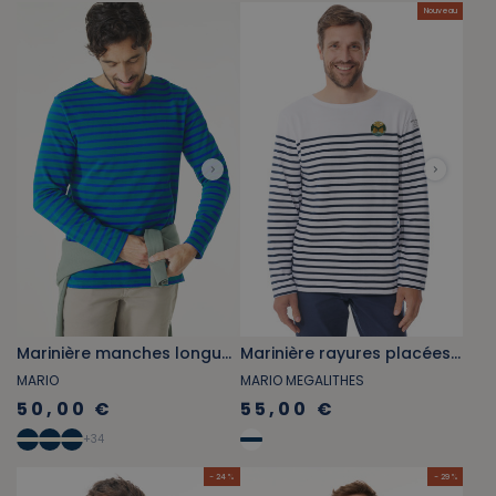
Nouveau
Marinière manches longues vert émeraude et bleu cobalt
Marinière rayures placées Paysages de Mégalithes bleu marine
MARIO
MARIO MEGALITHES
50,00 €
55,00 €
+
34
- 24 %
- 29 %