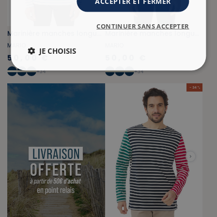
ACCEPTER ET FERMER
CONTINUER SANS ACCEPTER
Marinière manches longues bleu provençal
Marinière manches longues bleu marine et rouge
MARIO
MARIO
JE CHOISIS
50,00 €
50,00 €
+
34
+
34
- 34 %