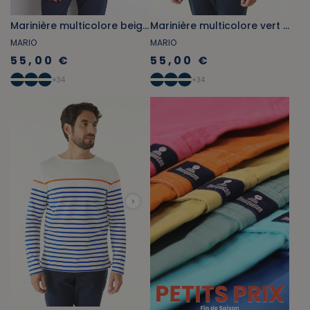
Marinière multicolore beige foncé et gris bleuté
Marinière multicolore vert émeraude et bleu marine
MARIO
MARIO
55,00 €
55,00 €
+
34
+
34