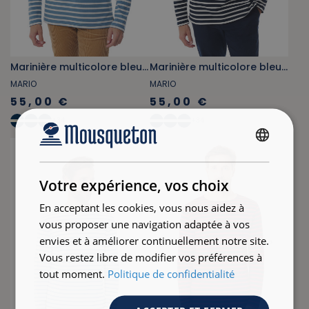
Marinière multicolore bleu provençal
Marinière multicolore bleu marine
MARIO
MARIO
55,00 €
55,00 €
+
34
+
34
FRENCH
ENGLISH
Votre expérience, vos choix
En acceptant les cookies, vous nous aidez à
vous proposer une navigation adaptée à vos
envies et à améliorer continuellement notre site.
Vous restez libre de modifier vos préférences à
tout moment.
Politique de confidentialité