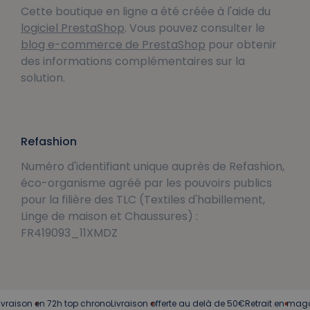
Cette boutique en ligne a été créée à l'aide du
logiciel PrestaShop
. Vous pouvez consulter le
blog e-commerce de PrestaShop
pour obtenir
des informations complémentaires sur la
solution.
Refashion
Numéro d'identifiant unique auprès de Refashion,
éco-organisme agréé par les pouvoirs publics
pour la filière des TLC (Textiles d'habillement,
Linge de maison et Chaussures) :
FR419093_11XMDZ
raison en 72h top chrono
Livraison offerte au delà de 50€
Retrait en magas