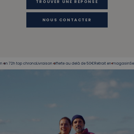
TROUVER UNE RÉPONSE
NOUS CONTACTER
2h top chrono
Livraison offerte au delà de 50€
Retrait en magasin
Service cl