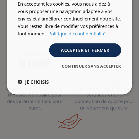
En acceptant les cookies, vous nous aidez à
vous proposer une navigation adaptée à vos
envies et à améliorer continuellement notre site.
Vous restez libre de modifier vos préférences à
tout moment.
Politique de confidentialité
ACCEPTER ET FERMER
Avant tout…
Des vêtements
la qualité
pour durer
CONTINUER SANS ACCEPTER
JE CHOISIS
Notre bureau de style
Un choix de fibres
sélectionne pour vous des
résistantes, des matières
matières de qualité pour
certifiées et une
des vêtements faits pour
conception de qualité pour
durer.
un vêtement qui dure.