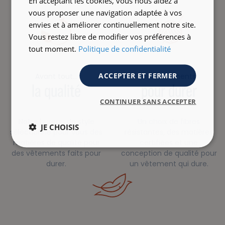
En acceptant les cookies, vous nous aidez à
vous proposer une navigation adaptée à vos
envies et à améliorer continuellement notre site.
Vous restez libre de modifier vos préférences à
tout moment.
Politique de confidentialité
ACCEPTER ET FERMER
Avant tout…
Des vêtements
la qualité
pour durer
CONTINUER SANS ACCEPTER
Notre bureau de style
Un choix de fibres
JE CHOISIS
sélectionne pour vous des
résistantes, des matières
matières de qualité pour
certifiées et une
des vêtements faits pour
conception de qualité pour
durer.
un vêtement qui dure.