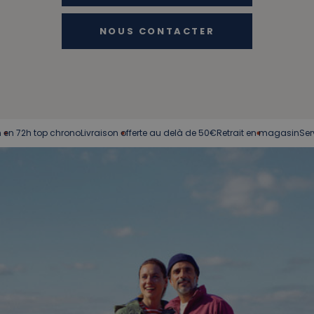
NOUS CONTACTER
 top chrono
Livraison offerte au delà de 50€
Retrait en magasin
Service cli