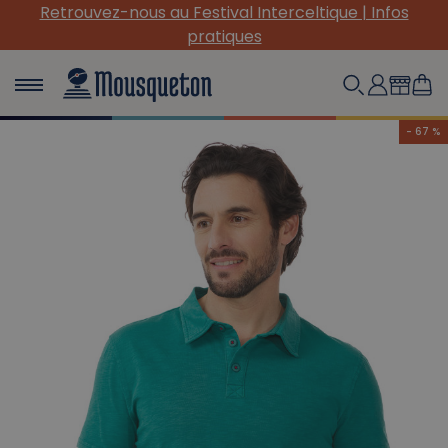
(Re) Découvrez nos INDISPENSABLES en toile !
- 67 %