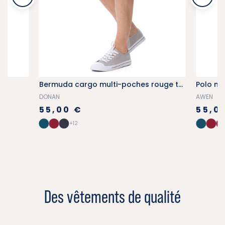
le
Bermuda cargo multi-poches rouge tuile
Polo ma
DONAN
AWEN
55,00 €
55,0
+12
Des vêtements de qualité