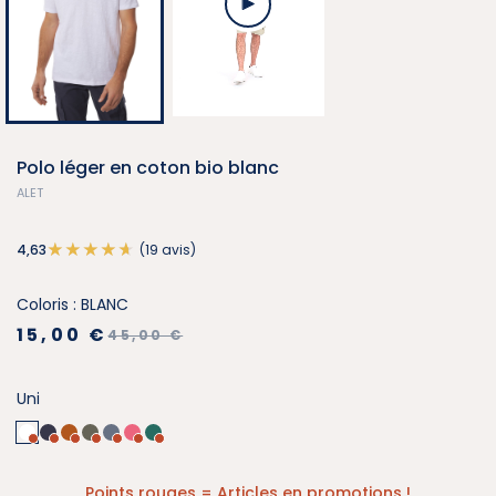
Polo léger en coton bio blanc
ALET
(19 avis)
4,63
Coloris : BLANC
15,00 €
45,00 €
Uni
Points rouges = Articles en promotions !