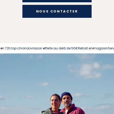
NOUS CONTACTER
2h top chrono
Livraison offerte au delà de 50€
Retrait en magasin
Service cl