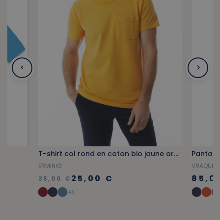
T-shirt col rond en coton bio jaune orangé
Pantalo
ERMINIG
VRAQUIE
25,00 €
85,0
35,00 €
+3