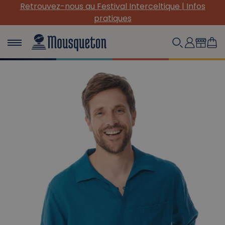
(Re) Découvrez nos INDISPENSABLES en toile !