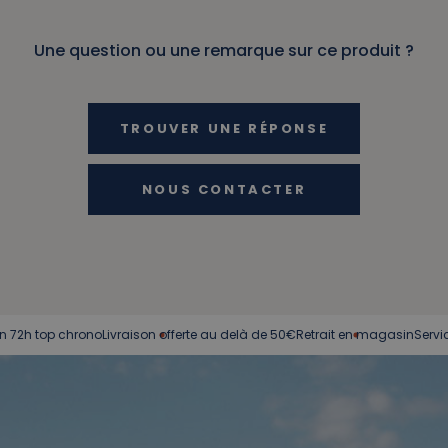
Une question ou une remarque sur ce produit ?
TROUVER UNE RÉPONSE
NOUS CONTACTER
rono
Livraison offerte au delà de 50€
Retrait en magasin
Service client à vo