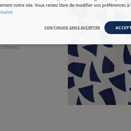
ement notre site. Vous restez libre de modifier vos préférences 
onfortablement
tialité
ieure discrète
. Le logo
ACCEPT
CONTINUER SANS ACCEPTER
 de la pièce.
s, ce cabas
affaires.