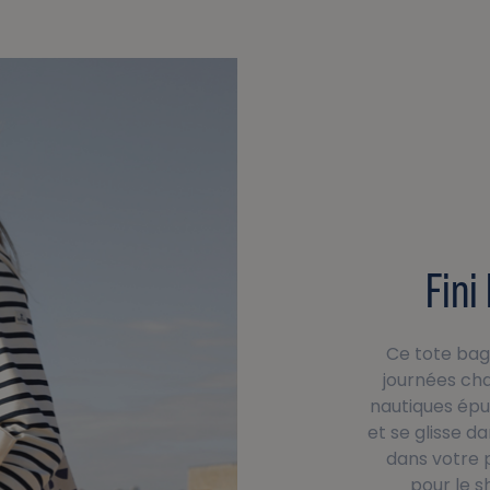
Fini
Ce tote bag
journées cha
nautiques épu
et se glisse d
dans votre p
pour le sh