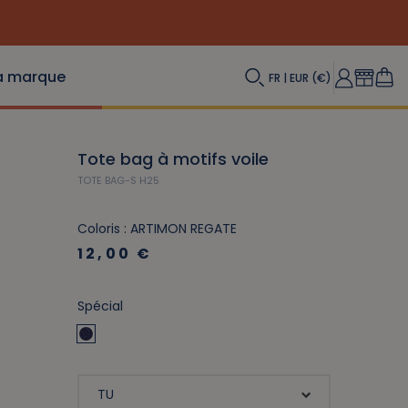
n toile !
a marque
FR | EUR (€)
Tote bag à motifs voile
TOTE BAG-S H25
Coloris : ARTIMON REGATE
12,00 €
Spécial