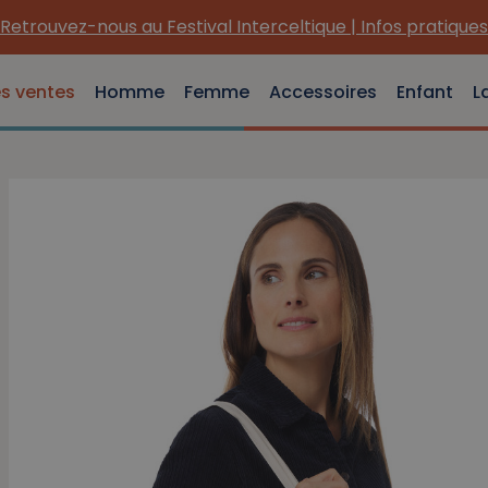
(Re) Découvrez nos INDISPENSABLES e
es ventes
Homme
Femme
Accessoires
Enfant
L