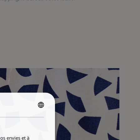
FRENCH
ENGLISH
os envies et à