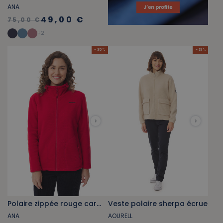
ANA
49,00 €
75,00 €
+
2
- 35 %
- 31 %
Polaire zippée rouge carmin
Veste polaire sherpa écrue
ANA
AOURELL