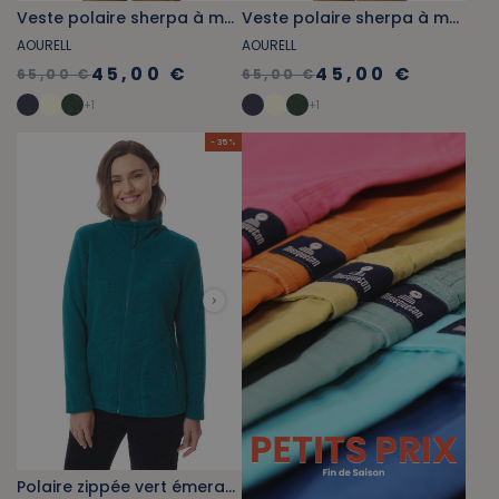
Veste polaire sherpa à motifs voile bleu foncé
Veste polaire sherpa à motifs voile vert kaki
AOURELL
AOURELL
45,00 €
45,00 €
65,00 €
65,00 €
+
1
+
1
- 35 %
Polaire zippée vert émeraude