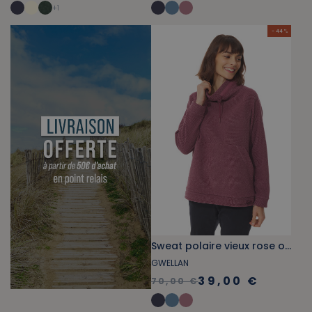
+
1
- 44 %
Sweat polaire vieux rose orchid
GWELLAN
39,00 €
70,00 €