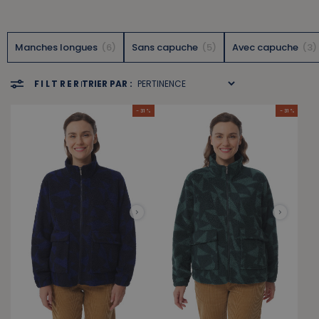
Manches longues
6
Sans capuche
5
Avec capuche
3
FILTRER
TRIER PAR :
- 31 %
- 31 %