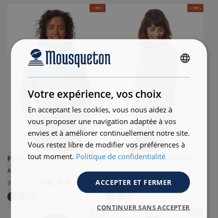
- 35 %
- 35 %
FRENCH
ENGLISH
Votre expérience, vos choix
En acceptant les cookies, vous nous aidez à
vous proposer une navigation adaptée à vos
envies et à améliorer continuellement notre site.
Vous restez libre de modifier vos préférences à
tout moment.
Politique de confidentialité
Polaire zippée bleu provençal
Polaire zippée vieux rose
ANA
ANA
ACCEPTER ET FERMER
49,00 €
49,00 €
75,00 €
75,00 €
+
2
+
2
CONTINUER SANS ACCEPTER
- 44 %
- 35 %