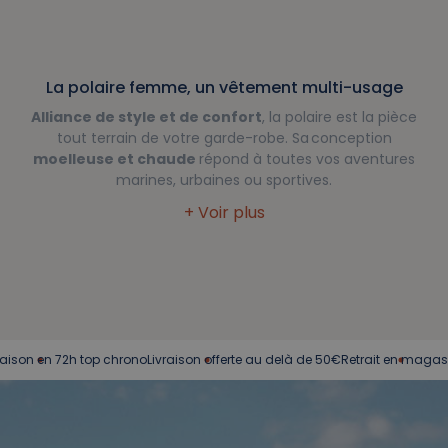
La polaire femme, un vêtement multi-usage
Alliance de style et de confort
, la polaire est la pièce
tout terrain de votre garde-robe. Sa conception
moelleuse et chaude
répond à toutes vos aventures
marines, urbaines ou sportives.
en 72h top chrono
Livraison offerte au delà de 50€
Retrait en magasin
Servic