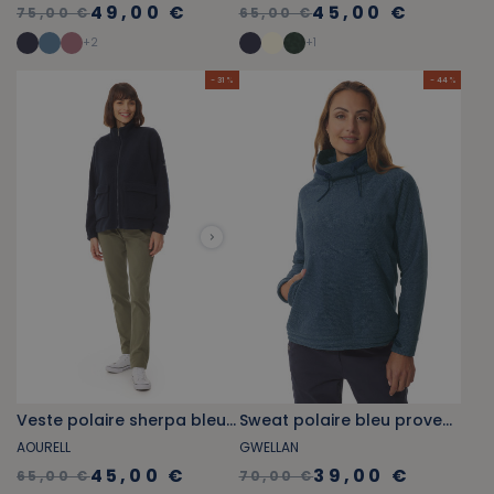
49,00 €
45,00 €
75,00 €
65,00 €
+
2
+
1
- 31 %
- 44 %
Veste polaire sherpa bleu marine
Sweat polaire bleu provençal
AOURELL
GWELLAN
45,00 €
39,00 €
65,00 €
70,00 €