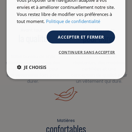
envies et à améliorer continuellement notre site.
Vous restez libre de modifier vos préférences à
tout moment.
Politique de confidentialité
Avant tout…
Des vêtements
la qualité
pour durer
ACCEPTER ET FERMER
CONTINUER SANS ACCEPTER
Notre bureau de style
Un choix de fibres
sélectionne pour vous des
résistantes, des matières
JE CHOISIS
matières de qualité pour
certifiées et une
des vêtements faits pour
conception de qualité pour
durer.
un vêtement qui dure.
Matières
confortables