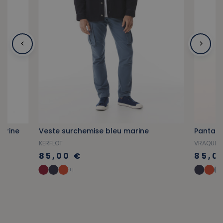
marine
Veste surchemise bleu marine
Pantalo
KERFLOT
VRAQUIE
85,00 €
85,0
+1