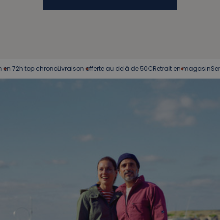
h top chrono
Livraison offerte au delà de 50€
Retrait en magasin
Service cl