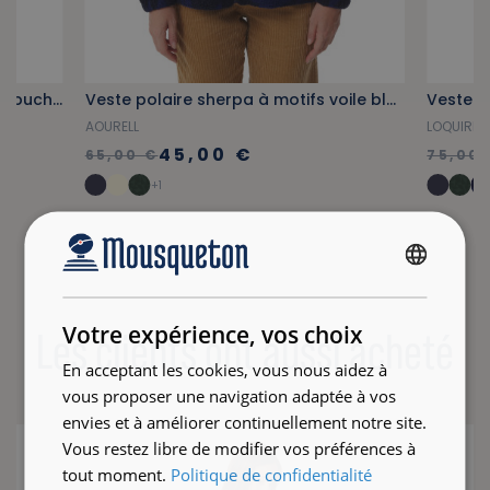
Veste imperméable doublée à capuche rouge vif
Veste polaire sherpa à motifs voile bleu foncé
AOURELL
LOQUIRE
45,00 €
65,00 €
75,00 
+1
FRENCH
ENGLISH
Votre expérience, vos choix
Les clients ont aussi acheté
En acceptant les cookies, vous nous aidez à
vous proposer une navigation adaptée à vos
envies et à améliorer continuellement notre site.
Vous restez libre de modifier vos préférences à
tout moment.
Politique de confidentialité