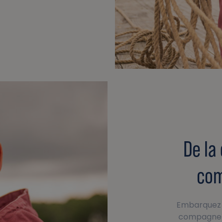
De la 
com
Embarquez a
compagne f