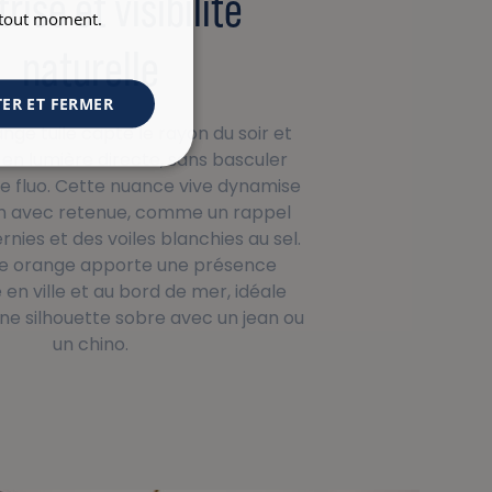
risé et visibilité
à tout moment.
naturelle
ER ET FERMER
ange tuile capte le rayon du soir et
e en lumière directe, sans basculer
e fluo. Cette nuance vive dynamise
in avec retenue, comme un rappel
nies et des voiles blanchies au sel.
te orange apporte une présence
en ville et au bord de mer, idéale
ne silhouette sobre avec un jean ou
un chino.