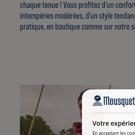
chaque tenue ! Vous profitez d’un confor
intempéries modérées, d’un style tendanc
pratique, en boutique comme sur notre si
Votre expérie
En acceptant les coo