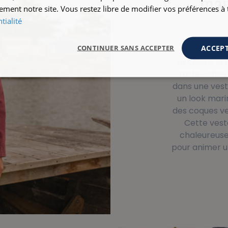
maît
ement notre site. Vous restez libre de modifier vos préférences 
tialité
ACCEPT
CONTINUER SANS ACCEPTER
Le coloris or
reste visibl
dans une vest
un look mar
des coques ver
Cette ves
chaleureuse 
pour animer u