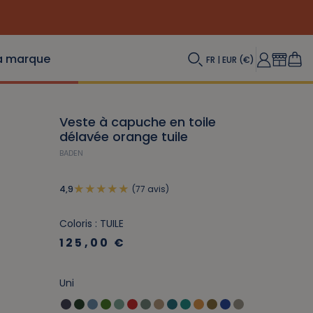
a marque
FR | EUR (€)
Veste à capuche en toile
délavée orange tuile
BADEN
(77 avis)
4,9
Coloris : TUILE
125,00 €
Uni