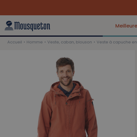
Meilleur
Accueil
Homme
Veste, caban, blouson
Veste à capuche en 