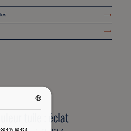
les
FRENCH
uleur tuile : éclat
ENGLISH
os envies et à