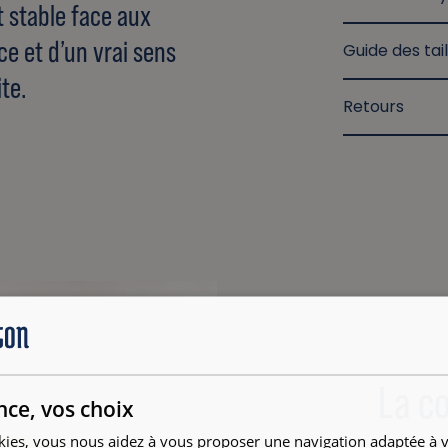
t stable face aux
e et d’un vrai sens
Guide des tail
te.
Retours
La co
nce, vos choix
kies, vous nous aidez à vous proposer une navigation adaptée à v