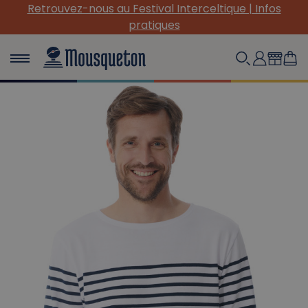
(Re) Découvrez nos INDISPENSABLES en toile !