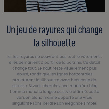
Un jeu de rayures qui change
la silhouette
Ici, les rayures ne couvrent pas tout le vêtement :
elles démarrent à partir de la poitrine. Ce détail
change tout. Le haut reste visuellement plus
épuré, tandis que les lignes horizontales
structurent la silhouette avec beaucoup de
justesse. Si vous cherchez une marinière bleu
homme manche longue au style affirmé, cette
version blanc marine apporte une vraie
singularité sans perdre son élégance simple.