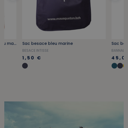
T-shirt rayé manches courtes bleu marine
Sac besace bleu marine
Sac ban
BESACE INTISSE
BANNALE
1,50 €
45,0