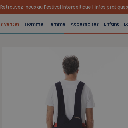
(Re) Découvrez nos INDISPENSABLES en toile !
es ventes
Homme
Femme
Accessoires
Enfant
L