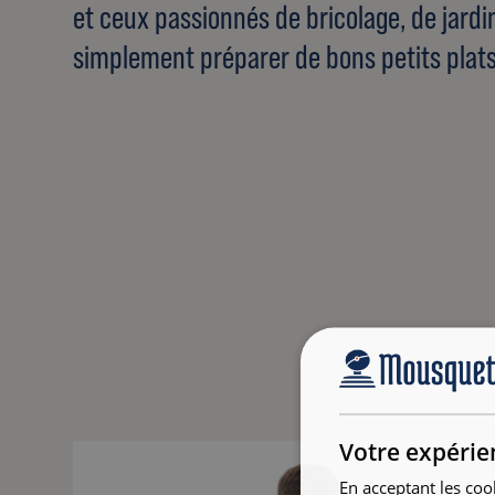
et ceux passionnés de bricolage, de jard
simplement préparer de bons petits plats
Votre expérie
En acceptant les coo