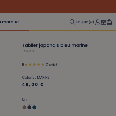
a marque
FR | EUR (€)
Tablier japonais bleu marine
JAPANIG
(1 avis)
5
Coloris : MARINE
45,00 €
Uni