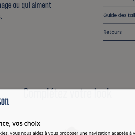
inage ou qui aiment
.
Guide des tail
Retours
Complétez votre look
nce, vos choix
kies, vous nous aidez à vous proposer une navigation adaptée à v