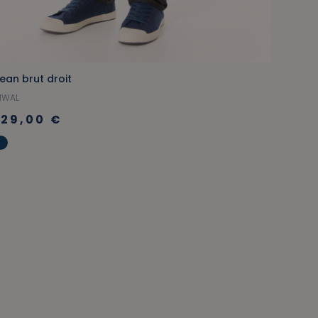
ean brut droit
Pantal
IWAL
LOMENE
129,00 €
75,