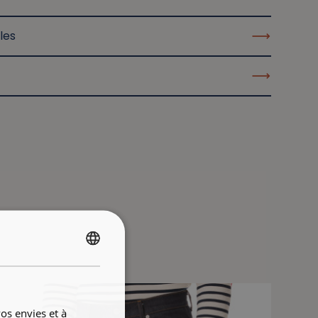
les
FRENCH
ENGLISH
os envies et à