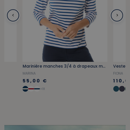
ne
Marinière manches 3/4 à drapeaux multicolores
MARINA
FIONA
55,00 €
110,
+18