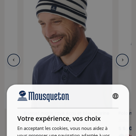
FRENCH
Bonnet marin rayé écru et bleu marine
Polo ma
ENGLISH
Votre expérience, vos choix
OUESSANT
AWEN
En acceptant les cookies, vous nous aidez à
25,00 €
55,0
vous proposer une navigation adaptée à vos