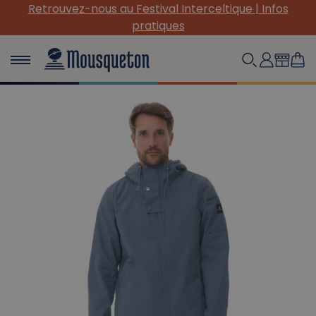
(Re) Découvrez nos INDISPENSABLES en toile !