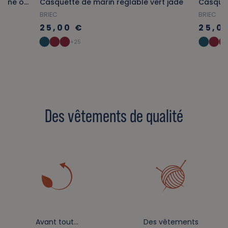
Bermuda en coton élasthanne jaune orangé
Casquette de marin réglable vert jade
BRIEC
BRIEC
25,00 €
25,0
+25
Des vêtements de qualité
Avant tout…
Des vêtements