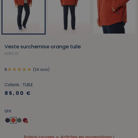
Veste surchemise orange tuile
KERFLOT
(24 avis)
5
Coloris : TUILE
85,00 €
Uni
Points rouges = Articles en promotions !