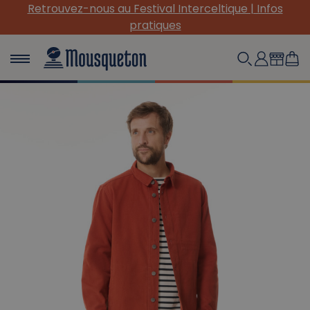
os
(Re) Découvrez nos INDISPENSABLES en toile !