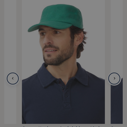
col en coton ?
Pour préserver l'aspect vintage de votre surchemise en
toile, un
lavage à 30°C sur programme délicat
est
préconisé. Lavez votre pièce séparément ou avec des
coloris similaires pour maintenir l'éclat de la teinte tuile.
Évitez le sèche-linge
et privilégiez un séchage à l'ombre
pour protéger la fibre. Un repassage doux suffira à
redonner sa forme à votre modèle. En prenant soin de
votre vêtement, vous assurez sa longévité et conservez ce
style workwear si recherché au fil des années.