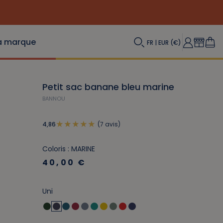
a marque
FR | EUR (€)
Petit sac banane bleu marine
BANNOU
(7 avis)
4,86
Coloris : MARINE
40,00 €
Uni