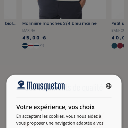
Polo à manches courtes en coton biologique bleu provençal
Marinière manches 3/4 bleu marine
Petit s
MARINA
BANNOU
45,00 €
40,0
+18
Des vêtements de qualité
FRENCH
ENGLISH
Votre expérience, vos choix
En acceptant les cookies, vous nous aidez à
vous proposer une navigation adaptée à vos