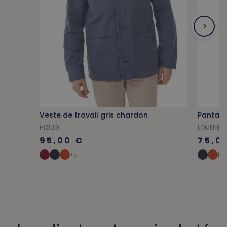
Veste de travail gris chardon
Pantalo
HIZILIG
LOMENER
95,00 €
75,0
+5