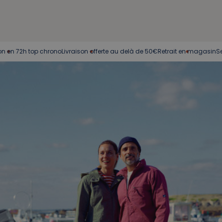
72h top chrono
Livraison offerte au delà de 50€
Retrait en magasin
Service c