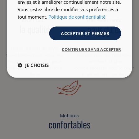
envies et à améliorer continuellement notre site.
Vous restez libre de modifier vos préférences à
tout moment.
Politique de confidentialité
Avant tout…
Des vêtements
la qualité
pour durer
ACCEPTER ET FERMER
Notre bureau de style
Un choix de fibres
CONTINUER SANS ACCEPTER
sélectionne pour vous des
résistantes, des matières
matières de qualité pour
certifiées et une
JE CHOISIS
des vêtements faits pour
conception de qualité pour
durer.
un vêtement qui dure.
Matières
confortables