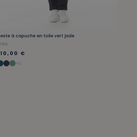
este à capuche en toile vert jade
Jean d
IONA
SOIZIC
110,00 €
129
+12