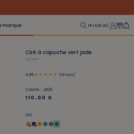
a marque
FR | EUR (€)
Ciré à capuche vert jade
GLOANY
(38 avis)
4,95
Coloris : JADE
110,00 €
Uni