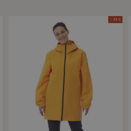
- 32 %