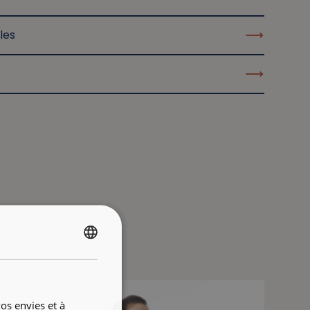
les
FRENCH
ENGLISH
os envies et à