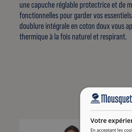
une capuche réglable protectrice et de m
fonctionnelles pour garder vos essentiels
doublure intégrale en coton doux vous a
thermique à la fois naturel et respirant.
Votre expérie
En acceptant les coo