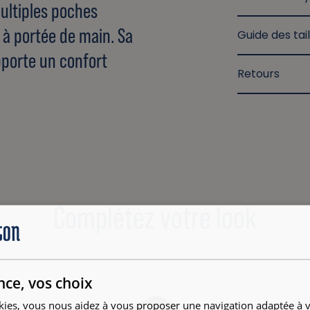
ultiples poches
 à portée de main. Sa
Guide des tail
pporte un confort
Retours
Complétez votre look
nce, vos choix
kies, vous nous aidez à vous proposer une navigation adaptée à v