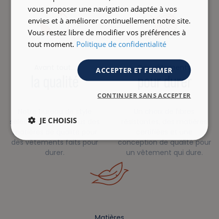
vous proposer une navigation adaptée à vos
envies et à améliorer continuellement notre site.
Vous restez libre de modifier vos préférences à
tout moment.
Politique de confidentialité
Avant tout…
Des vêtements
ACCEPTER ET FERMER
la qualité
pour durer
CONTINUER SANS ACCEPTER
Notre bureau de style
Un choix de fibres
JE CHOISIS
sélectionne pour vous des
résistantes, des matières
matières de qualité pour
certifiées et une
des vêtements faits pour
conception de qualité pour
durer.
un vêtement qui dure.
Matières