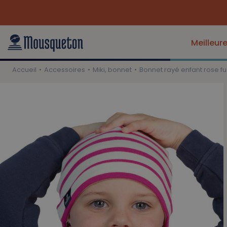
Meilleur
Accueil
Accessoires
Miki, bonnet
Bonnet rayé enfant rose f