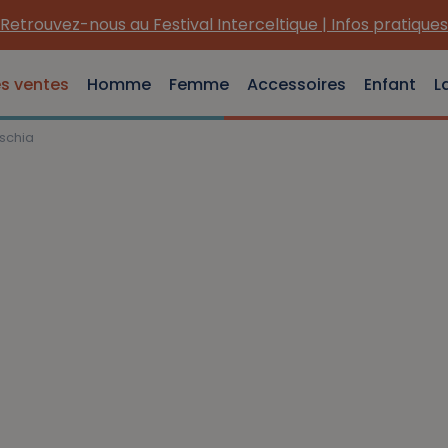
Retrouvez-nous au Festival Interceltique | Infos pratiques
es ventes
Homme
Femme
Accessoires
Enfant
L
uschia