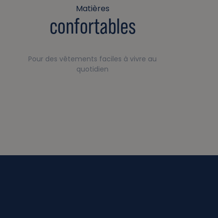
Matières
confortables
Pour des vêtements faciles à vivre au
quotidien