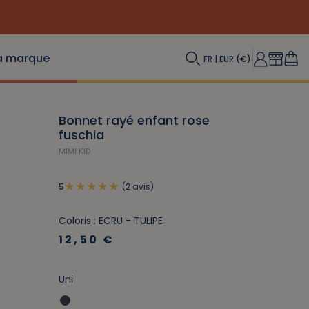
a marque
FR | EUR (€)
Bonnet rayé enfant rose
fuschia
MIMI KID
(2 avis)
5
Coloris : ECRU - TULIPE
12,50 €
Uni