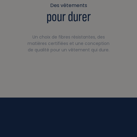
Des vêtements
pour durer
Un choix de fibres résistantes, des
matières certifiées et une conception
de qualité pour un vêtement qui dure.