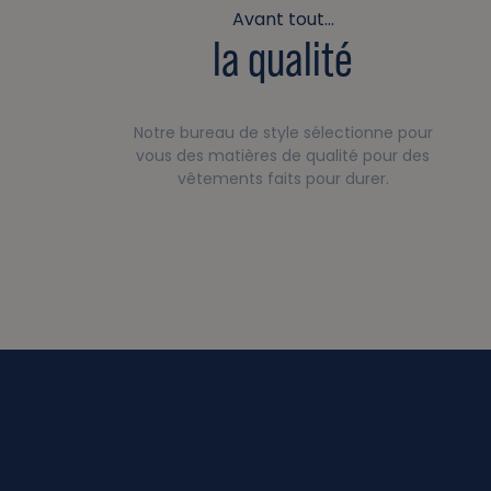
Avant tout…
la qualité
Notre bureau de style sélectionne pour
vous des matières de qualité pour des
vêtements faits pour durer.