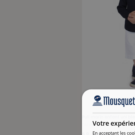
Pull marin enfant uni bl
Votre expérie
TIM KID
En acceptant les coo
59,00 €