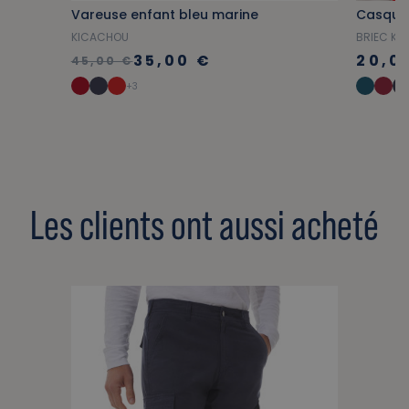
Vareuse enfant bleu marine
KICACHOU
BRIEC KID
35,00 €
20,0
45,00 €
+3
Les clients ont aussi acheté