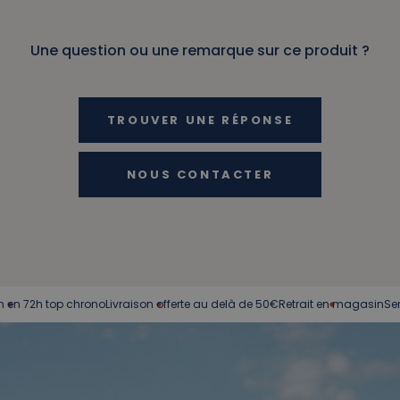
Une question ou une remarque sur ce produit ?
TROUVER UNE RÉPONSE
NOUS CONTACTER
2h top chrono
Livraison offerte au delà de 50€
Retrait en magasin
Service cl