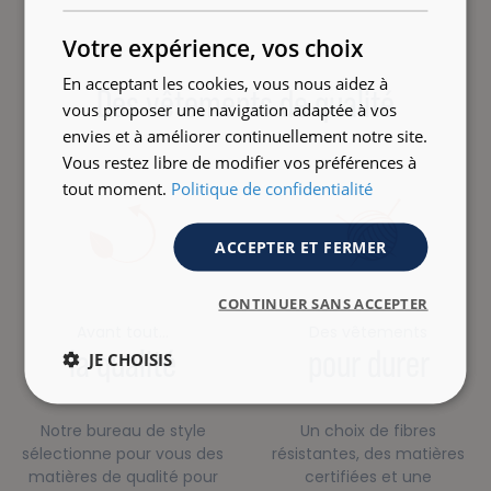
ENGLISH
Votre expérience, vos choix
En acceptant les cookies, vous nous aidez à
Des vêtements de qualité
vous proposer une navigation adaptée à vos
envies et à améliorer continuellement notre site.
Vous restez libre de modifier vos préférences à
tout moment.
Politique de confidentialité
ACCEPTER ET FERMER
CONTINUER SANS ACCEPTER
Avant tout…
Des vêtements
la qualité
pour durer
JE CHOISIS
Notre bureau de style
Un choix de fibres
sélectionne pour vous des
résistantes, des matières
matières de qualité pour
certifiées et une