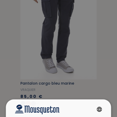
Pantalon cargo bleu marine
VRAQUIER
85,00 €
+1
FRENCH