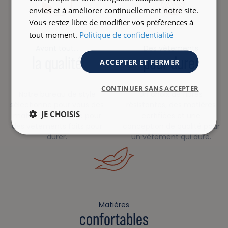
envies et à améliorer continuellement notre site.
Vous restez libre de modifier vos préférences à
tout moment.
Politique de confidentialité
Avant tout…
Des vêtements
la qualité
pour durer
ACCEPTER ET FERMER
CONTINUER SANS ACCEPTER
Notre bureau de style
Un choix de fibres
sélectionne pour vous des
résistantes, des matières
JE CHOISIS
matières de qualité pour
certifiées et une
des vêtements faits pour
conception de qualité pour
durer.
un vêtement qui dure.
Matières
confortables