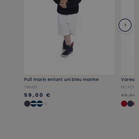
Pull marin enfant uni bleu marine
Vareuse
TIM KID
KICACHO
59,00 €
45,00
+2