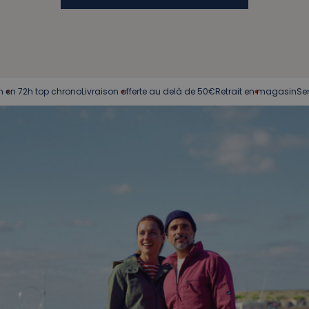
2h top chrono
Livraison offerte au delà de 50€
Retrait en magasin
Service c