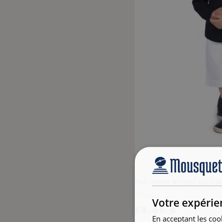
Pull marin enfant uni bl
TIM KID
Votre expérie
59,00 €
En acceptant les coo