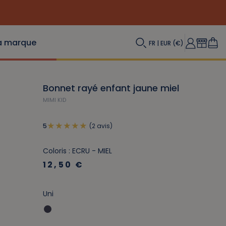
a marque
FR | EUR (€)
Bonnet rayé enfant jaune miel
MIMI KID
(2 avis)
5
Coloris : ECRU - MIEL
12,50 €
Uni