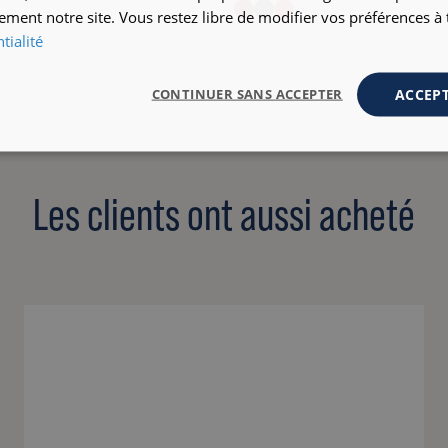
+3
ement notre site. Vous restez libre de modifier vos préférences 
tialité
ACCEPT
CONTINUER SANS ACCEPTER
Les clients ont aussi acheté