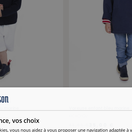
eu marine
Vareuse enfant bleu marine
KICACHOU
nce, vos choix
35,00 €
45,00 €
kies, vous nous aidez à vous proposer une navigation adaptée à v