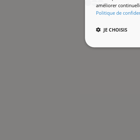
+2
améliorer continuell
Politique de confiden
JE CHOISIS