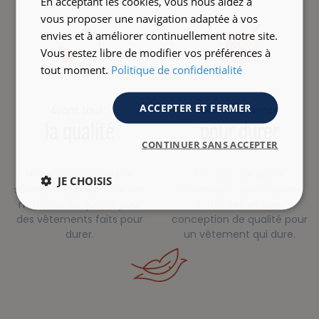
En acceptant les cookies, vous nous aidez à
vous proposer une navigation adaptée à vos
envies et à améliorer continuellement notre site.
Vous restez libre de modifier vos préférences à
tout moment.
Politique de confidentialité
ACCEPTER ET FERMER
Avant tout…
Des vêtements
la qualité
pour durer
CONTINUER SANS ACCEPTER
Notre bureau de style
Un choix de fibres
JE CHOISIS
sélectionne pour vous des
résistantes, des matières
matières de qualité pour
certifiées et une
des vêtements faits pour
conception de qualité pour
durer.
un vêtement qui dure.