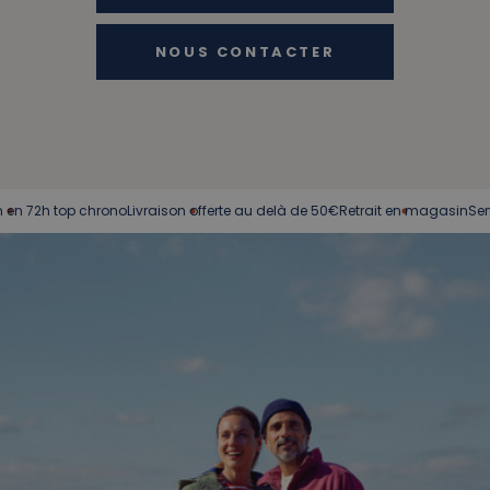
NOUS CONTACTER
2h top chrono
Livraison offerte au delà de 50€
Retrait en magasin
Service c