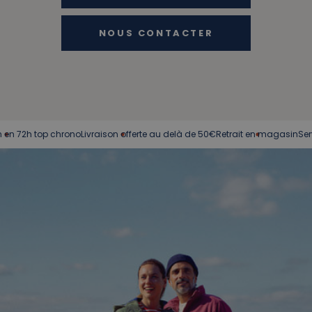
NOUS CONTACTER
2h top chrono
Livraison offerte au delà de 50€
Retrait en magasin
Service cl