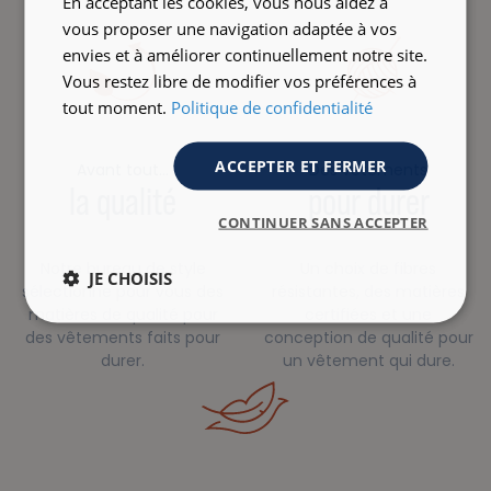
En acceptant les cookies, vous nous aidez à
vous proposer une navigation adaptée à vos
envies et à améliorer continuellement notre site.
Vous restez libre de modifier vos préférences à
tout moment.
Politique de confidentialité
ACCEPTER ET FERMER
Avant tout…
Des vêtements
la qualité
pour durer
CONTINUER SANS ACCEPTER
Notre bureau de style
Un choix de fibres
JE CHOISIS
sélectionne pour vous des
résistantes, des matières
matières de qualité pour
certifiées et une
des vêtements faits pour
conception de qualité pour
durer.
un vêtement qui dure.