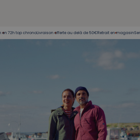
h top chrono
Livraison offerte au delà de 50€
Retrait en magasin
Service cl