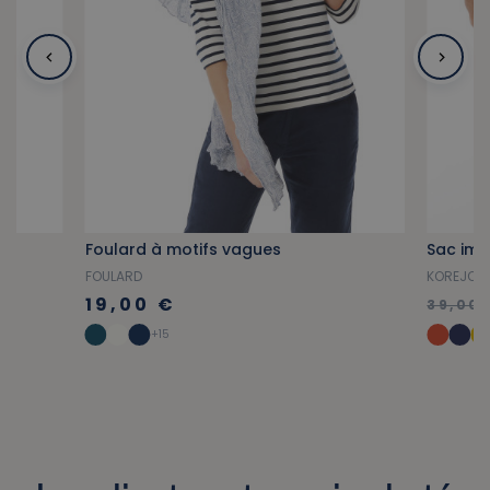
s
Foulard à motifs vagues
Sac imp
FOULARD
KOREJOU
19,00 €
39,00 
+15