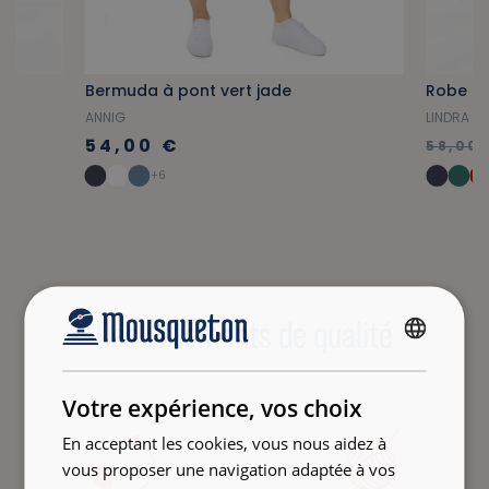
l
Bermuda à pont vert jade
Robe po
ANNIG
LINDRA
54,00 €
58,00 
+6
Des vêtements de qualité
FRENCH
ENGLISH
Votre expérience, vos choix
En acceptant les cookies, vous nous aidez à
vous proposer une navigation adaptée à vos