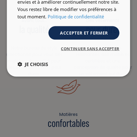
envies et à améliorer continuellement notre site.
Vous restez libre de modifier vos préférences à
tout moment.
Politique de confidentialité
Avant tout…
Des vêtements
la qualité
pour durer
ACCEPTER ET FERMER
Notre bureau de style
Un choix de fibres
CONTINUER SANS ACCEPTER
sélectionne pour vous des
résistantes, des matières
matières de qualité pour
certifiées et une
JE CHOISIS
des vêtements faits pour
conception de qualité pour
durer.
un vêtement qui dure.
Matières
confortables