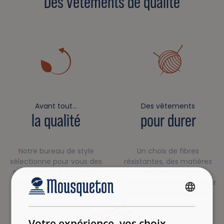
Des vêtements de qualité
Avant tout…
Des vêtements
la qualité
pour durer
Notre bureau de style
Un choix de fibres
sélectionne pour vous des
résistantes, des matières
matières de qualité pour
certifiées et une
des vêtements faits pour
conception de qualité pour
durer.
un vêtement qui dure.
FRENCH
ENGLISH
Votre expérience, vos choix