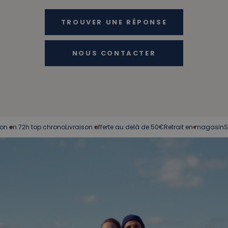
TROUVER UNE RÉPONSE
NOUS CONTACTER
72h top chrono
Livraison offerte au delà de 50€
Retrait en magasin
Service 