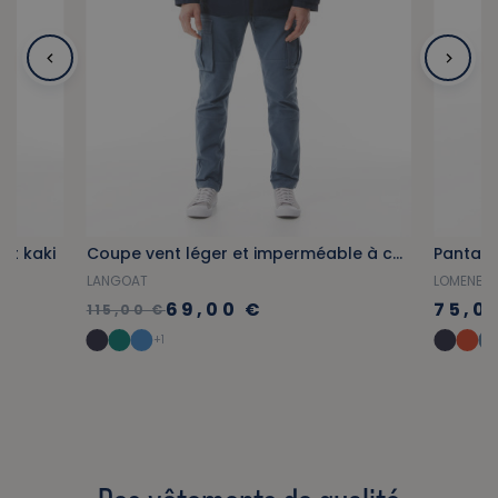
rt kaki
Coupe vent léger et imperméable à capuche bleu marine
Pantalo
LANGOAT
LOMENER
69,00 €
75,0
115,00 €
+1