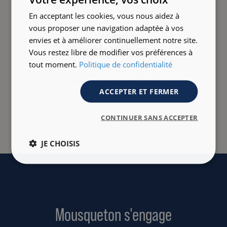
En acceptant les cookies, vous nous aidez à
vous proposer une navigation adaptée à vos
Matières
envies et à améliorer continuellement notre site.
confortables
Vous restez libre de modifier vos préférences à
tout moment.
Politique de confidentialité
Pour des vêtements faciles
ACCEPTER ET FERMER
à vivre au quotidien
CONTINUER SANS ACCEPTER
JE CHOISIS
Mousqueton s'engage