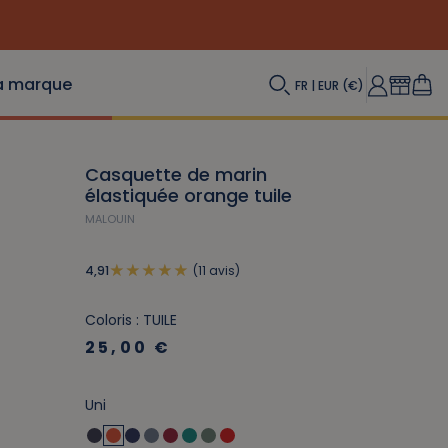
(Re) Décou
a marque
FR | EUR (€)
Casquette de marin
élastiquée orange tuile
MALOUIN
(11 avis)
4,91
Coloris : TUILE
25,00 €
Uni