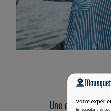
Votre expérie
Une casquette de
En acceptant les coo