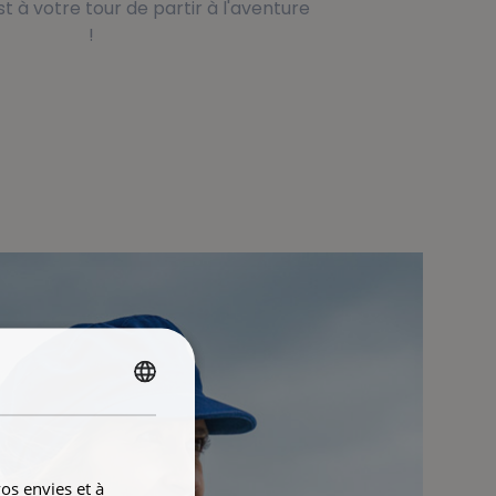
t à votre tour de partir à l'aventure
!
FRENCH
ENGLISH
os envies et à