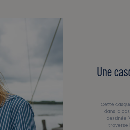
Une casq
Cette casque
dans la ca
dessinée "C
traverse 