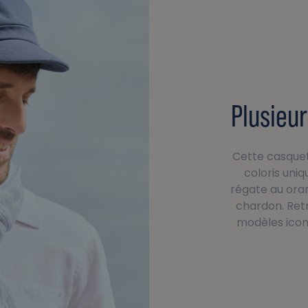
Plusieur
Cette casquet
coloris uni
régate au oran
chardon. Ret
modèles icon