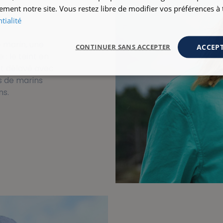
ement notre site. Vous restez libre de modifier vos préférences 
tialité
 marin, une
ACCEPT
CONTINUER SANS ACCEPTER
: le teint en
ct délavé avec
 de marins
ns.