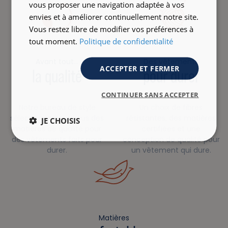
vous proposer une navigation adaptée à vos
envies et à améliorer continuellement notre site.
Vous restez libre de modifier vos préférences à
tout moment.
Politique de confidentialité
Avant tout…
Des vêtements
ACCEPTER ET FERMER
la qualité
pour durer
CONTINUER SANS ACCEPTER
Notre bureau de style
Un choix de fibres
sélectionne pour vous des
résistantes, des matières
JE CHOISIS
matières de qualité pour
certifiées et une
des vêtements faits pour
conception de qualité pour
durer.
un vêtement qui dure.
Matières