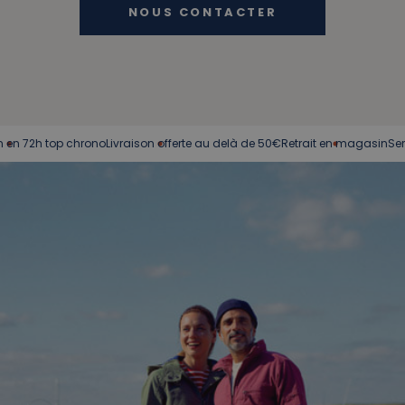
NOUS CONTACTER
 top chrono
Livraison offerte au delà de 50€
Retrait en magasin
Service clie