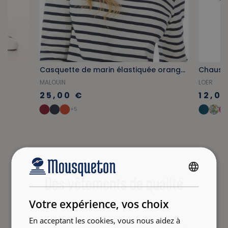
Casquette de marin élastiquée orange tuile
MALOUIN
LOER
25,00 €
12,0
+5
Des vêtements de qualité
FRENCH
ENGLISH
Votre expérience, vos choix
En acceptant les cookies, vous nous aidez à