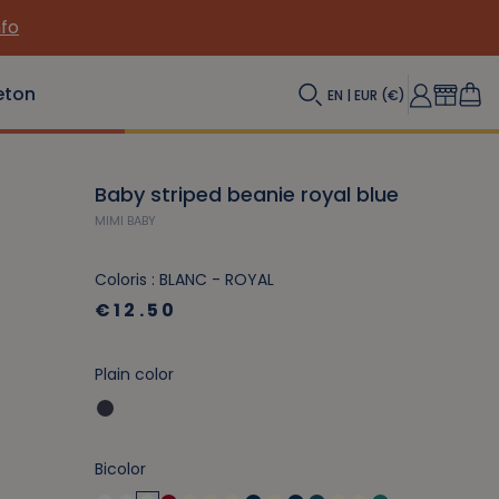
nfo
eton
EN | EUR (€)
Baby striped beanie royal blue
MIMI BABY
Coloris : BLANC - ROYAL
€12.50
Plain color
Bicolor