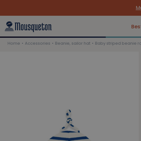
Me
Bes
Home
Accessories
Beanie, sailor hat
Baby striped beanie r