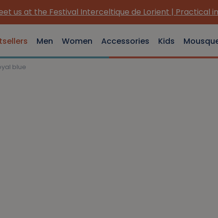
et us at the Festival Interceltique de Lorient | Practical i
tsellers
Men
Women
Accessories
Kids
Mousqu
oyal blue