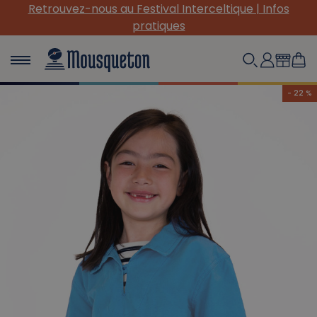
e | Infos
(Re) Découvrez nos INDISPENSABLES en toi
- 22 %