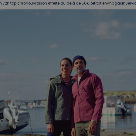
chrono
Livraison offerte au delà de 50€
Retrait en magasin
Service client à 