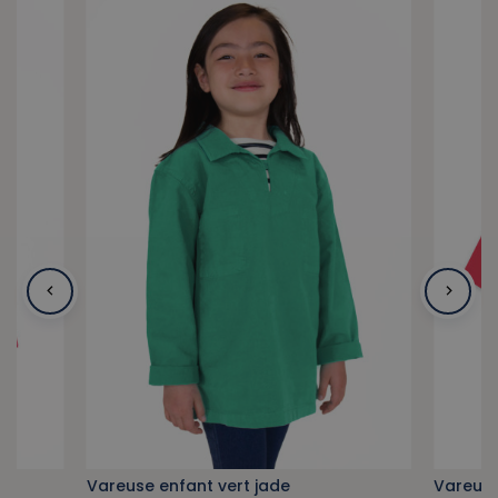
Vareuse enfant vert jade
Vareuse