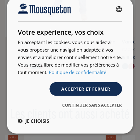
FRENCH
ENGLISH
Votre expérience, vos choix
ne
Marinière enfant zippée épaule blanche
Vareuse
En acceptant les cookies, vous nous aidez à
vous proposer une navigation adaptée à vos
MARJAN KID
CACHOU
envies et à améliorer continuellement notre site.
38,00 €
59,0
Vous restez libre de modifier vos préférences à
+1
tout moment.
Politique de confidentialité
ACCEPTER ET FERMER
CONTINUER SANS ACCEPTER
Les clients ont aussi acheté
JE CHOISIS
- 22 %
- 22 %