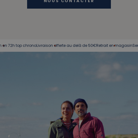
NOUS CONTACTER
h top chrono
Livraison offerte au delà de 50€
Retrait en magasin
Service cli