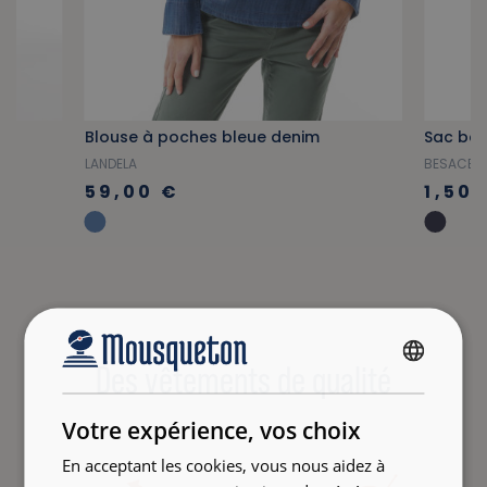
Blouse à poches bleue denim
Sac bes
LANDELA
BESACE I
59,00 €
1,50 
Des vêtements de qualité
FRENCH
ENGLISH
Votre expérience, vos choix
En acceptant les cookies, vous nous aidez à