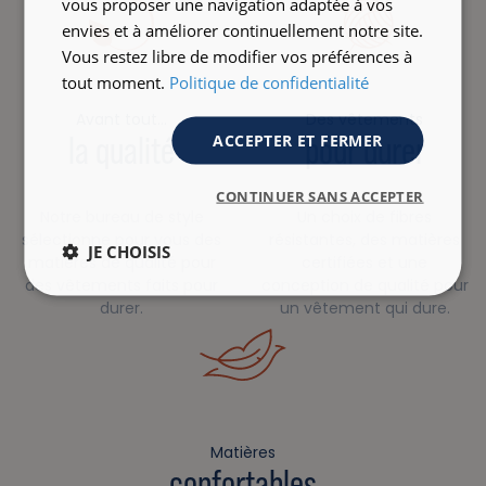
vous proposer une navigation adaptée à vos
envies et à améliorer continuellement notre site.
Vous restez libre de modifier vos préférences à
tout moment.
Politique de confidentialité
Avant tout…
Des vêtements
la qualité
pour durer
ACCEPTER ET FERMER
CONTINUER SANS ACCEPTER
Notre bureau de style
Un choix de fibres
sélectionne pour vous des
résistantes, des matières
JE CHOISIS
matières de qualité pour
certifiées et une
des vêtements faits pour
conception de qualité pour
durer.
un vêtement qui dure.
Matières
confortables