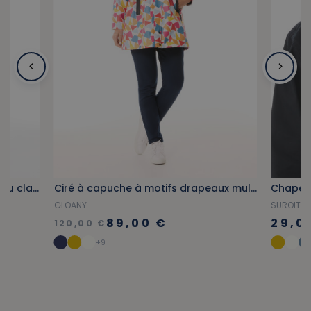
Ciré imperméable non doublé bleu clair provençal
Ciré à capuche à motifs drapeaux multicolores
GLOANY
SUROIT
89,00 €
29,0
120,00 €
+9