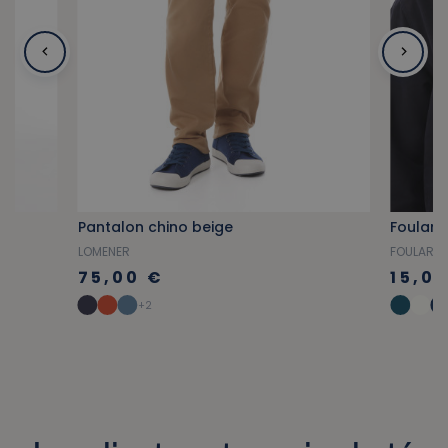
Pantalon chino beige
Foulard
LOMENER
FOULARD
75,00 €
15,0
+2