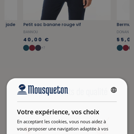
rt jade
Petit sac banane rouge vif
Bermuda
BANNOU
DONAN
40,00 €
55,0
+7
Des vêtements de qualité
FRENCH
ENGLISH
Votre expérience, vos choix
En acceptant les cookies, vous nous aidez à
vous proposer une navigation adaptée à vos