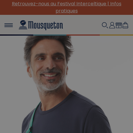
(Re) Découvrez nos INDISPENSABLES en toile !