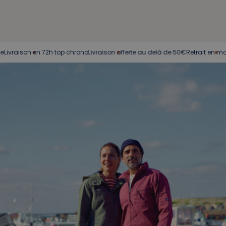
on en 72h top chrono
Livraison offerte au delà de 50€
Retrait en magasin
Se