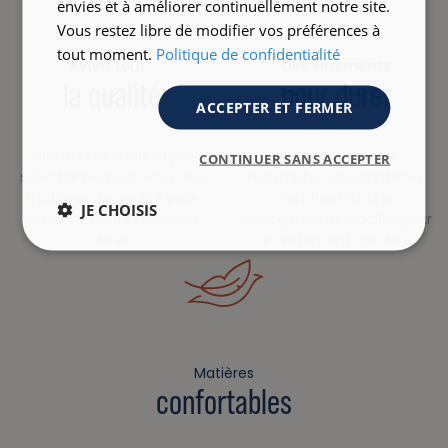
envies et à améliorer continuellement notre site.
Vous restez libre de modifier vos préférences à
tout moment.
Politique de confidentialité
Avant tout…
Des vêtements
la qualité
pour durer
ACCEPTER ET FERMER
Notre bureau de style
Un choix de fibres
CONTINUER SANS ACCEPTER
sélectionne pour vous des
résistantes, des matières
matières de qualité pour
certifiées et une
JE CHOISIS
des vêtements faits pour
conception de qualité pour
durer.
un vêtement qui dure.
Matières
confortables