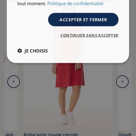
tout moment.
Politique de confidentialité
ACCEPTER ET FERMER
CONTINUER SANS ACCEPTER
JE CHOISIS
Sweat zippé en molleton rayé vert jade et blanc
Robe polo rouge carmin
Doudoun