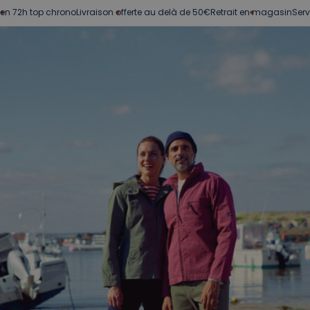
p chrono
Livraison offerte au delà de 50€
Retrait en magasin
Service client