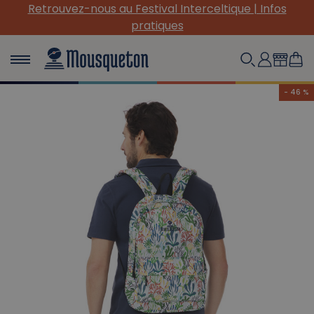
(Re) Découvrez nos INDISPENSABLES en toile !
- 46 %