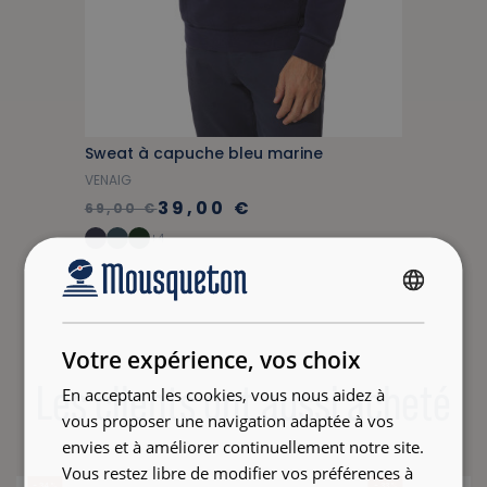
Sweat à capuche bleu marine
VENAIG
39,00 €
69,00 €
+4
FRENCH
ENGLISH
Votre expérience, vos choix
Les clients ont aussi acheté
En acceptant les cookies, vous nous aidez à
vous proposer une navigation adaptée à vos
envies et à améliorer continuellement notre site.
Vous restez libre de modifier vos préférences à
- 34 %
- 33 %