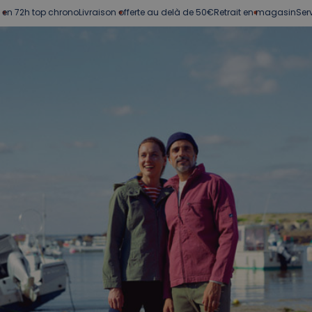
op chrono
Livraison offerte au delà de 50€
Retrait en magasin
Service client