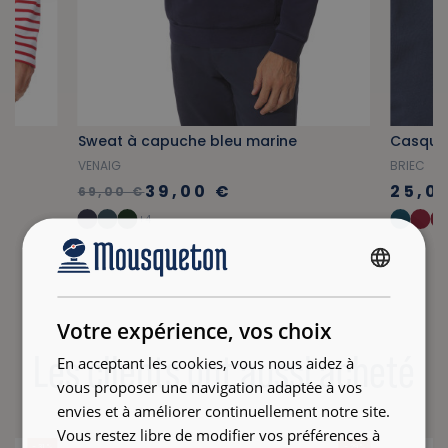
e
Sweat à capuche bleu marine
VENAIG
BRIEC
39,00 €
25,0
69,00 €
+4
FRENCH
ENGLISH
Votre expérience, vos choix
Les clients ont aussi acheté
En acceptant les cookies, vous nous aidez à
vous proposer une navigation adaptée à vos
envies et à améliorer continuellement notre site.
Vous restez libre de modifier vos préférences à
- 31 %
- 29 %