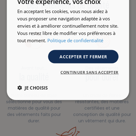
Votre expérience, vos choix
Des vêtements de qualité
En acceptant les cookies, vous nous aidez à
vous proposer une navigation adaptée à vos
envies et à améliorer continuellement notre site.
Vous restez libre de modifier vos préférences à
tout moment.
Politique de confidentialité
ACCEPTER ET FERMER
Avant tout…
Des vêtements
CONTINUER SANS ACCEPTER
la qualité
pour durer
JE CHOISIS
Notre bureau de style
Un choix de fibres
sélectionne pour vous des
résistantes, des matières
matières de qualité pour
certifiées et une
des vêtements faits pour
conception de qualité pour
durer.
un vêtement qui dure.