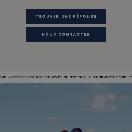
TROUVER UNE RÉPONSE
NOUS CONTACTER
h top chrono
Livraison offerte au delà de 50€
Retrait en magasin
Service cl