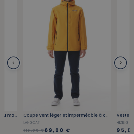
Bermuda cargo multi-poches bleu marine
Coupe vent léger et imperméable à capuche jaune orangé
Veste d
LANGOAT
HIZILIG
69,00 €
95,0
115,00 €