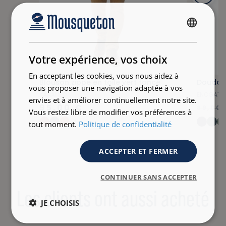
FRENCH
ENGLISH
Votre expérience, vos choix
En acceptant les cookies, vous nous aidez à
Blouson zippé en toile vert foncé
Doudoun
vous proposer une navigation adaptée à vos
KANANEO
ENOGAT
envies et à améliorer continuellement notre site.
95,00 €
89,00 
Vous restez libre de modifier vos préférences à
+4
tout moment.
Politique de confidentialité
ACCEPTER ET FERMER
CONTINUER SANS ACCEPTER
Les clients ont aussi acheté
JE CHOISIS