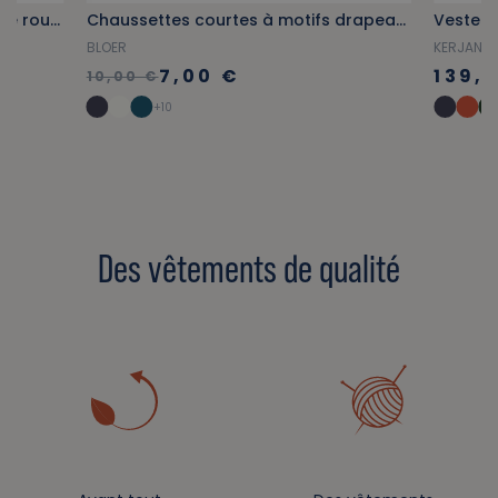
Robe chemise en chambray rayée rouge
Chaussettes courtes à motifs drapeaux multicolores
BLOER
KERJANO
7,00 €
139,
10,00 €
+10
Des vêtements de qualité