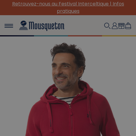
(Re) Découvrez nos INDISPENSABLES en toile !