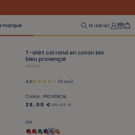
a marque
FR | EUR (€)
T-shirt col rond en coton bio
bleu provençal
ERMINIG
(13 avis)
4,31
Coloris : PROVENCAL
25,00 €
35,00 €
Uni