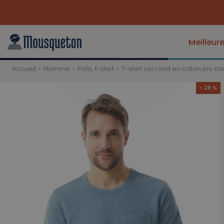
Meilleur
Accueil
Homme
Polo, t-shirt
T-shirt col rond en coton bio b
- 29 %