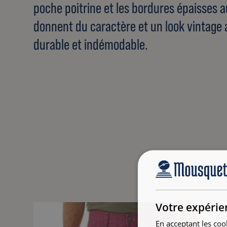
poche poitrine et les bordures épaisses a
donnent du caractère et un look vintage
durable et indémodable.
Votre expérie
En acceptant les coo