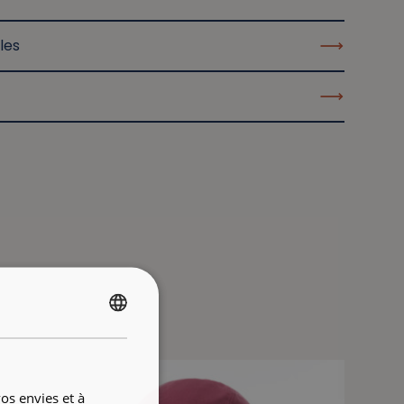
les
FRENCH
ENGLISH
os envies et à