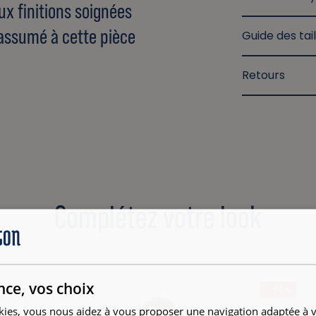
ux finitions soignées
 assumé à cette pièce
Guide des tail
Retours
Complétez votre look
nce, vos choix
- 40 %
kies, vous nous aidez à vous proposer une navigation adaptée à v