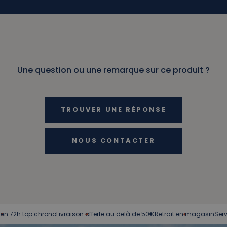
Une question ou une remarque sur ce produit ?
TROUVER UNE RÉPONSE
NOUS CONTACTER
op chrono
Livraison offerte au delà de 50€
Retrait en magasin
Service client