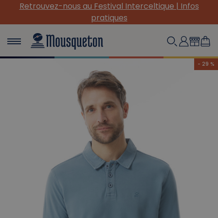
Retrouvez-nous au Festival Interceltique | Infos
pratiques
- 29 %