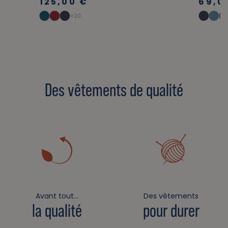
125,00 €
69,0
+20
Des vêtements de qualité
Avant tout…
Des vêtements
la qualité
pour durer