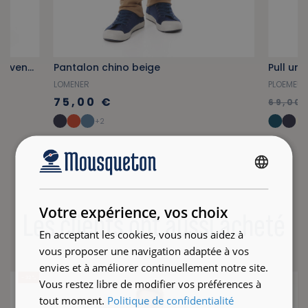
Veste à capuche en toile bleu provençal
Pantalon chino beige
Pull uni
LOMENER
PLOEMEU
75,00 €
69,00 
+2
FRENCH
ENGLISH
Votre expérience, vos choix
Les clients ont aussi acheté
En acceptant les cookies, vous nous aidez à
vous proposer une navigation adaptée à vos
envies et à améliorer continuellement notre site.
- 32 %
Vous restez libre de modifier vos préférences à
tout moment.
Politique de confidentialité