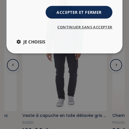
ACCEPTER ET FERMER
CONTINUER SANS ACCEPTER
JE CHOISIS
lanc
Veste à capuche en toile délavée gris bleuté
BADEN
POULDU