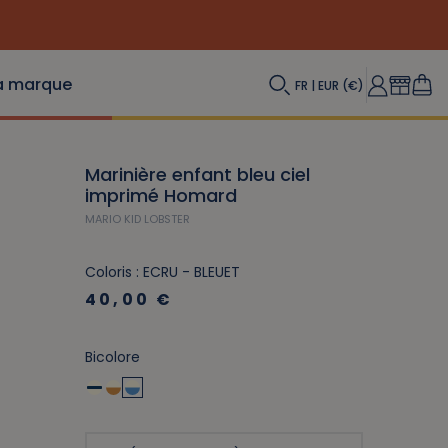
a marque
FR | EUR (€)
Marinière enfant bleu ciel
imprimé Homard
MARIO KID LOBSTER
Coloris : ECRU - BLEUET
40,00 €
Bicolore