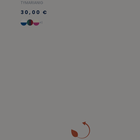
TYMARIANIG
30,00 €
+1