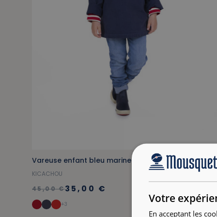
Vareuse enfant bleu marine
KICACHOU
35,00 €
45,00 €
Votre expérie
+3
En acceptant les coo