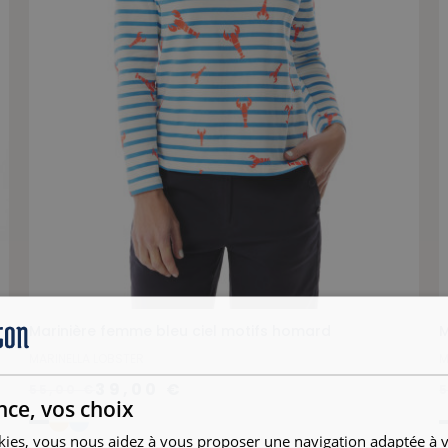
Marinière femme bleu ciel motifs homard
M
MARINELLA LOBSTER
M
39,00 €
55,00 €
nce, vos choix
kies, vous nous aidez à vous proposer une navigation adaptée à v