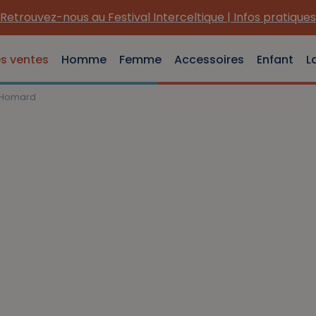
Retrouvez-nous au Festival Interceltique | Infos pratiques
es ventes
Homme
Femme
Accessoires
Enfant
L
é Homard