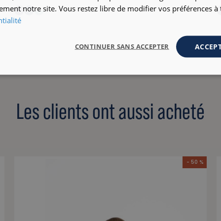
ement notre site. Vous restez libre de modifier vos préférences 
+1
tialité
ACCEPT
CONTINUER SANS ACCEPTER
Les clients ont aussi acheté
- 50 %