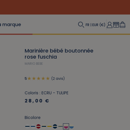
a marque
FR | EUR (€)
Marinière bébé boutonnée
rose fuschia
MARIO BEBE
(2 avis)
5
Coloris : ECRU - TULIPE
28,00 €
Bicolore