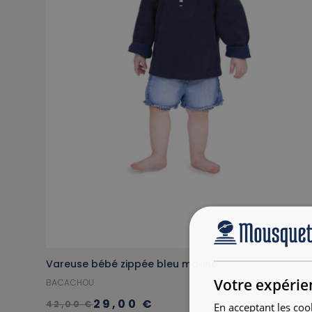
Vareuse bébé zippée bleu marine
Votre expérie
BACACHOU
29,00 €
42,00 €
En acceptant les coo