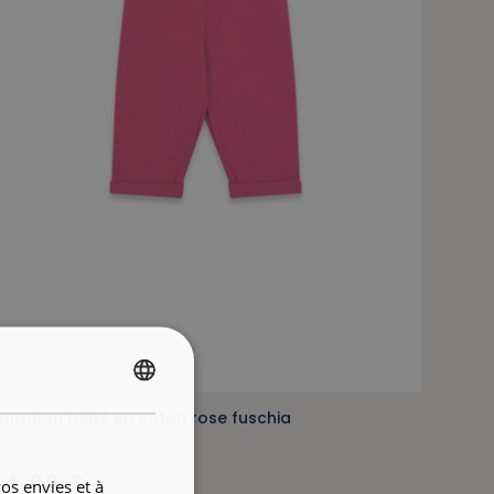
FRENCH
antalon bébé en coton rose fuschia
ENGLISH
OUESNANT
24,00 €
os envies et à