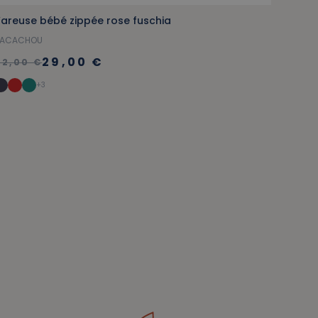
areuse bébé zippée rose fuschia
ACACHOU
29,00 €
42,00 €
+3