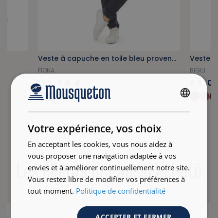
Veste à capuche en toile bleu provençal
Veste de
FIONA
BIGILI
110,00 €
85,0
+12
FRENCH
ENGLISH
Votre expérience, vos choix
En acceptant les cookies, vous nous aidez à
vous proposer une navigation adaptée à vos
Les clients ont aussi acheté
envies et à améliorer continuellement notre site.
Vous restez libre de modifier vos préférences à
tout moment.
Politique de confidentialité
ACCEPTER ET FERMER