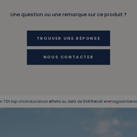
Une question ou une remarque sur ce produit ?
TROUVER UNE RÉPONSE
NOUS CONTACTER
 chrono
Livraison offerte au delà de 50€
Retrait en magasin
Service client à