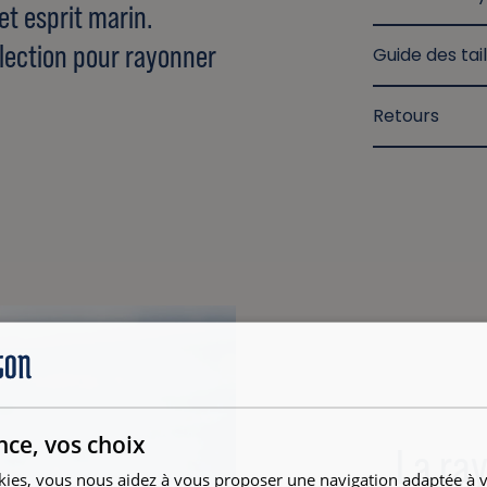
et esprit marin.
llection pour rayonner
Guide des tail
Retours
nce, vos choix
La ray
kies, vous nous aidez à vous proposer une navigation adaptée à v