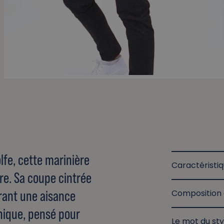
lfe, cette marinière
Caractéristi
ire. Sa coupe cintrée
frant une aisance
Composition 
nique, pensé pour
Le mot du sty