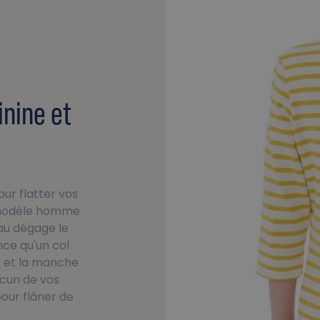
inine et
ur flatter vos
n modèle homme
au dégage le
nce qu'un col
s et la manche
cun de vos
pour flâner de