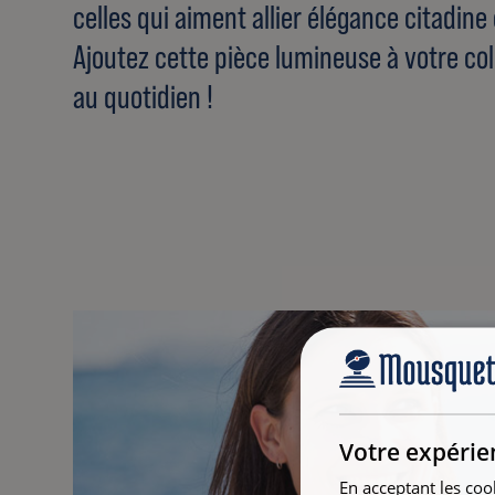
celles qui aiment allier élégance citadine 
Ajoutez cette pièce lumineuse à votre co
au quotidien !
Votre expérie
En acceptant les coo