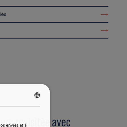
les
FRENCH
ENGLISH
ure revisitée avec
os envies et à