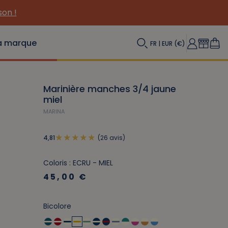
a marque
FR | EUR (€)
Marinière manches 3/4 jaune
miel
MARINA
(26 avis)
4,81
Coloris : ECRU - MIEL
45,00 €
Bicolore