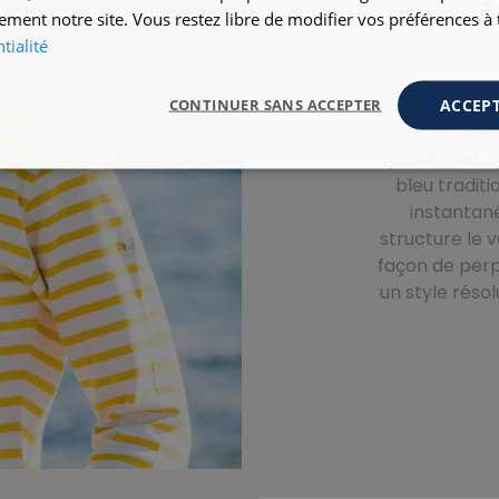
ement notre site. Vous restez libre de modifier vos préférences 
tialité
Oubliez la str
ACCEPT
CONTINUER SANS ACCEPTER
insuffle une
jaune miel, 
bleu traditi
instantané
structure le
façon de perp
un style rés