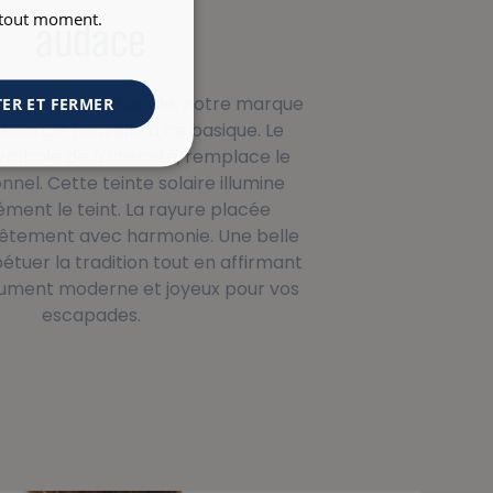
à tout moment.
audace
icte marine nationale, notre marque
ER ET FERMER
 énergie nouvelle à ce basique. Le
symbole de fraternité, remplace le
onnel. Cette teinte solaire illumine
ment le teint. La rayure placée
 vêtement avec harmonie. Une belle
étuer la tradition tout en affirmant
olument moderne et joyeux pour vos
escapades.