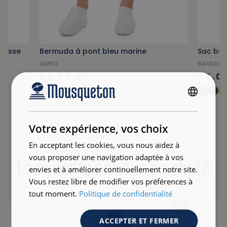
abysse
Bermuda à pont bleu marine
Sac ban
ANNIG
BANNALE
54,00 €
45,0
+6
FRENCH
ENGLISH
Votre expérience, vos choix
En acceptant les cookies, vous nous aidez à
vous proposer une navigation adaptée à vos
Les clients ont aussi acheté
envies et à améliorer continuellement notre site.
Vous restez libre de modifier vos préférences à
tout moment.
Politique de confidentialité
- 50 %
ACCEPTER ET FERMER