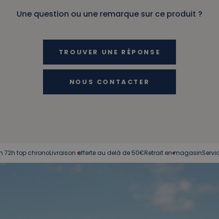
Une question ou une remarque sur ce produit ?
TROUVER UNE RÉPONSE
NOUS CONTACTER
chrono
Livraison offerte au delà de 50€
Retrait en magasin
Service client à 