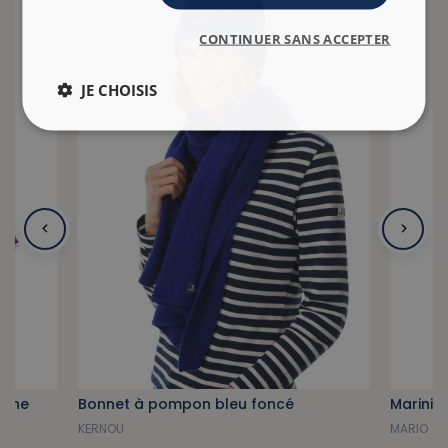
CONTINUER SANS ACCEPTER
JE CHOISIS
rine
Bonnet à pompon bleu foncé
Mariniè
KERNOU
MARIO