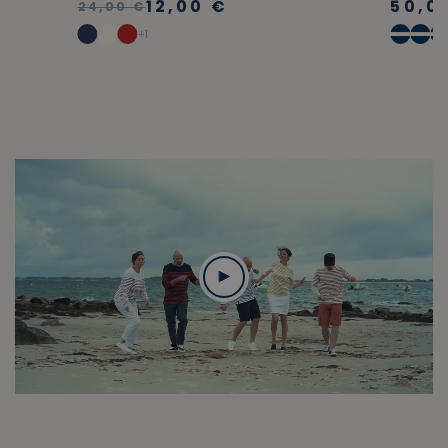
12,00 €
50,0
24,00 €
+1