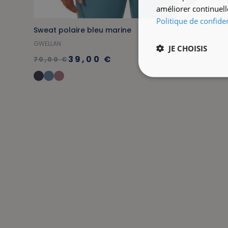
améliorer continuell
Politique de confiden
Sweat polaire bleu marine
GWELLAN
JE CHOISIS
39,00 €
70,00 €