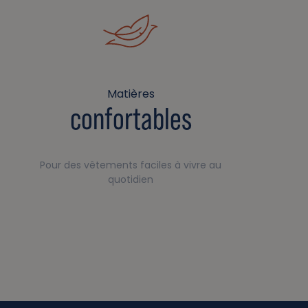
Matières
confortables
Pour des vêtements faciles à vivre au
quotidien