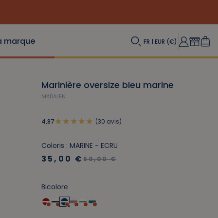
a marque
FR | EUR (€)
Marinière oversize bleu marine
MADALEN
(30 avis)
4,87
Coloris : MARINE - ECRU
35,00 €
50,00 €
Bicolore