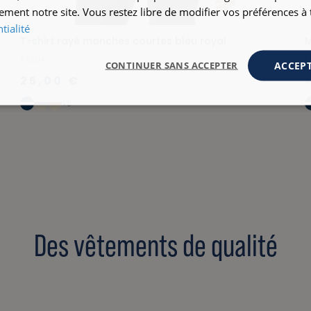
ement notre site. Vous restez libre de modifier vos préférences 
tialité
T-shirt rayé manches courtes bleu royal
M
KAELIA
M
ACCEPT
CONTINUER SANS ACCEPTER
25,00 €
+8
Des vêtements de qualité