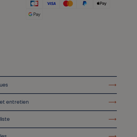
ques
et entretien
liste
les