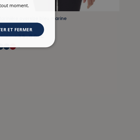
à tout moment.
arinière oversize bleu marine
ADALEN
ER ET FERMER
35,00 €
55,00 €
+5