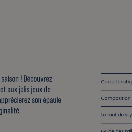
e saison ! Découvrez
Caractéristi
t aux jolis jeux de
apprécierez son épaule
Composition 
inalité.
Le mot du sty
Guide des tail