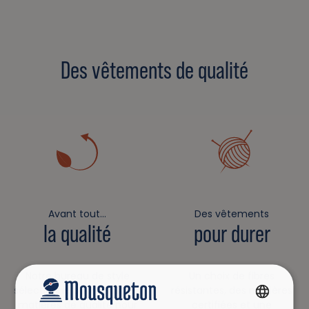
Des vêtements de qualité
Avant tout…
Des vêtements
la qualité
pour durer
Notre bureau de style
Un choix de fibres
sélectionne pour vous des
résistantes, des matières
matières de qualité pour
certifiées et une
FRENCH