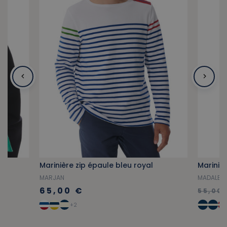
Marinière zip épaule bleu royal
Mariniè
MARJAN
MADALEN
65,00 €
55,00 
+2