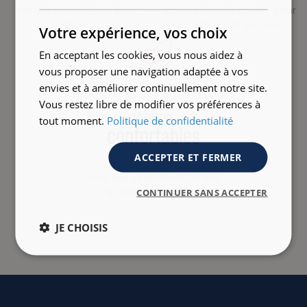
des vêtements faits pour
conception de qualité pour
ENGLISH
durer.
un vêtement qui dure.
Votre expérience, vos choix
En acceptant les cookies, vous nous aidez à
vous proposer une navigation adaptée à vos
envies et à améliorer continuellement notre site.
Vous restez libre de modifier vos préférences à
Matières
tout moment.
Politique de confidentialité
confortables
ACCEPTER ET FERMER
Pour des vêtements faciles
à vivre au quotidien
CONTINUER SANS ACCEPTER
JE CHOISIS