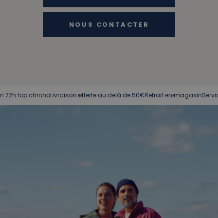
NOUS CONTACTER
 chrono
Livraison offerte au delà de 50€
Retrait en magasin
Service client à