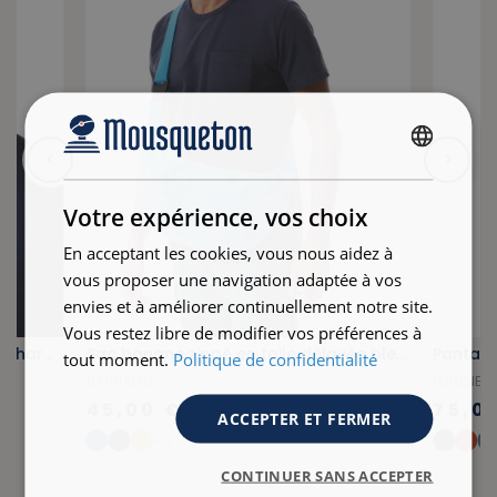
FRENCH
ENGLISH
Votre expérience, vos choix
En acceptant les cookies, vous nous aidez à
vous proposer une navigation adaptée à vos
envies et à améliorer continuellement notre site.
Vous restez libre de modifier vos préférences à
Casquette baseball en toile gris chardon
Sac banane zippé en toile délavée bleu ciel
Pantalo
tout moment.
Politique de confidentialité
BANNALEC
LOMENER
45,00 €
75,0
ACCEPTER ET FERMER
+12
CONTINUER SANS ACCEPTER