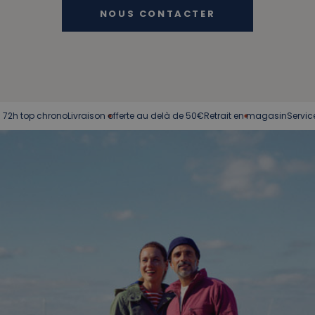
NOUS CONTACTER
chrono
Livraison offerte au delà de 50€
Retrait en magasin
Service client à 