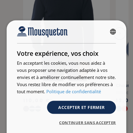
FRENCH
ENGLISH
Votre expérience, vos choix
En acceptant les cookies, vous nous aidez à
vous proposer une navigation adaptée à vos
envies et à améliorer continuellement notre site.
Vous restez libre de modifier vos préférences à
Pull marin uni bleu marine
Chausse
tout moment.
Politique de confidentialité
TIM
BERLOER
110,00 €
12,0
ACCEPTER ET FERMER
+6
CONTINUER SANS ACCEPTER