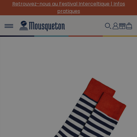
etrouvez-nous au Festival Interceltique | Infos
(Re)
pratiques