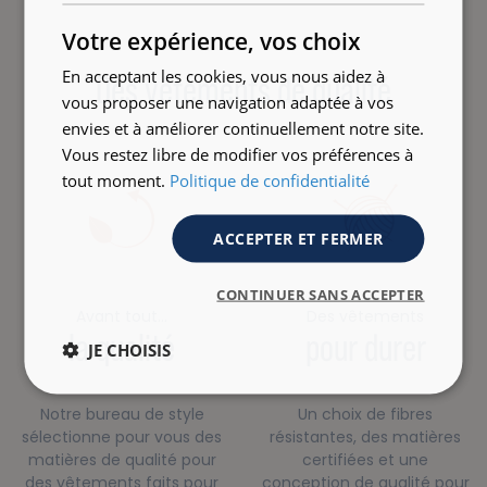
ENGLISH
Votre expérience, vos choix
En acceptant les cookies, vous nous aidez à
Des vêtements de qualité
vous proposer une navigation adaptée à vos
envies et à améliorer continuellement notre site.
Vous restez libre de modifier vos préférences à
tout moment.
Politique de confidentialité
ACCEPTER ET FERMER
CONTINUER SANS ACCEPTER
Avant tout…
Des vêtements
la qualité
pour durer
JE CHOISIS
Notre bureau de style
Un choix de fibres
sélectionne pour vous des
résistantes, des matières
matières de qualité pour
certifiées et une
des vêtements faits pour
conception de qualité pour