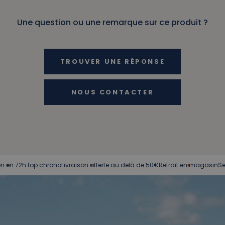
Une question ou une remarque sur ce produit ?
TROUVER UNE RÉPONSE
NOUS CONTACTER
72h top chrono
Livraison offerte au delà de 50€
Retrait en magasin
Service c