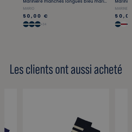
Marinière manches longues bleu marine
MARIO
MARINELL
50,00 €
50,0
+34
Les clients ont aussi acheté